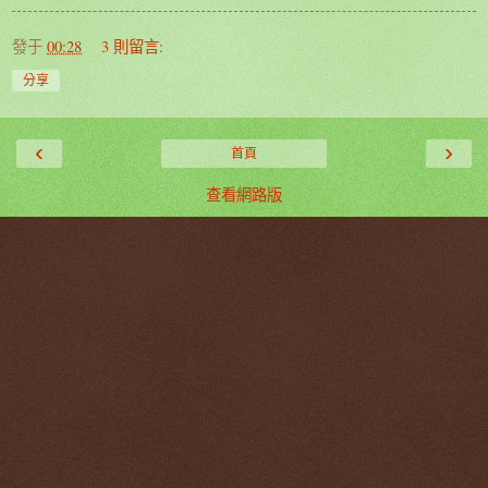
發于
00:28
3 則留言:
分享
‹
›
首頁
查看網路版