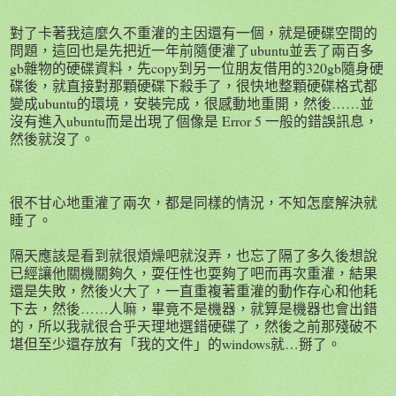
對了卡著我這麼久不重灌的主因還有一個，就是硬碟空間的
問題，這回也是先把近一年前隨便灌了ubuntu並丟了兩百多
gb雜物的硬碟資料，先copy到另一位朋友借用的320gb隨身硬
碟後，就直接對那顆硬碟下殺手了，很快地整顆硬碟格式都
變成ubuntu的環境，安裝完成，很感動地重開，然後……並
沒有進入ubuntu而是出現了個像是 Error 5 一般的錯誤訊息，
然後就沒了。
很不甘心地重灌了兩次，都是同樣的情況，不知怎麼解決就
睡了。
隔天應該是看到就很煩燥吧就沒弄，也忘了隔了多久後想說
已經讓他關機關夠久，耍任性也耍夠了吧而再次重灌，結果
還是失敗，然後火大了，一直重複著重灌的動作存心和他耗
下去，然後……人嘛，畢竟不是機器，就算是機器也會出錯
的，所以我就很合乎天理地選錯硬碟了，然後之前那殘破不
堪但至少還存放有「我的文件」的windows就…掰了。