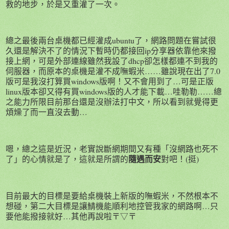
救的地步，於是又重灌了一次。
總之最後兩台桌機都已經灌成ubuntu了，網路問題在嘗試很
久還是解決不了的情況下暫時仍都接回ip分享器依靠他來撥
接上網，可是外部連線雖然我設了dhcp卻怎樣都連不到我的
伺服器，而原本的桌機是灌不成嘸蝦米……雖說現在出了7.0
版可是我沒打算買windows版啊！又不會用到了…可是正版
linux版本卻又得有買windows版的人才能下載…哇勒勒……總
之能力所限目前那台還是沒辦法打中文，所以看到就覺得更
煩燥了而一直沒去動…
嗯，總之這是近況，老實說斷網期間又有種「沒網路也死不
隨遇而安
了」的心情就是了，這就是所謂的
對吧！(挺)
目前最大的目標是要給桌機裝上新版的嘸蝦米，不然根本不
想碰，第二大目標是讓鯖機能順利地控管我家的網路啊…只
要他能撥接就好…其他再說啦〒▽〒