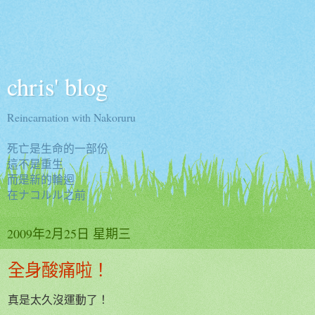
chris' blog
Reincarnation with Nakoruru
死亡是生命的一部份
這不是重生
而是新的輪迴
在ナコルル之前
2009年2月25日 星期三
全身酸痛啦！
真是太久沒運動了！