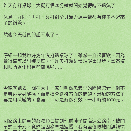
昨天有打桌球，大概打個20分鐘就開始覺得喘不過氣了！
休息了好陣子再打，又打到全身無力連手臂都有種舉不起來
了的錯覺。
然後今天就真的起不來了。
仔細一想我也好幾年沒打過桌球了，雖然一直很喜歡，因為
覺得這可以訓練反應，但昨天打還是發現嚴重退步，當然這
和眼睛退化也有些關係啦……
今晚就跑去一間在大里一家叫叫做忠義堂的國術館看，倒不
是看這全身酸痛，而是檢查脊椎方面的問題，治療的方法主
要是用拔罐的，會痛……可是好像有效，一小時約1000元。
回家路上開車的叔叔順口提到他前陣子開高速公路南下被開
單罰三千元，竟然是因為車速過慢。我有些傻眼地問詳細情