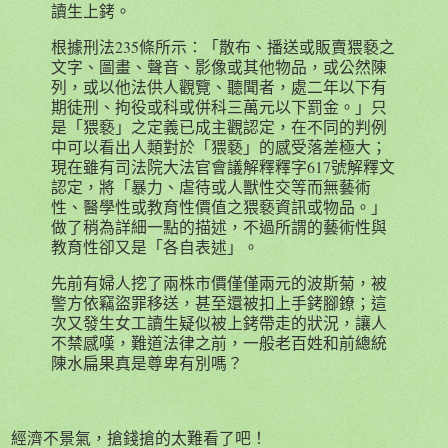
讀生上銬。
根據刑法235條所示：「散布、播送或販賣猥褻之
文字、圖畫、聲音、影像或其他物品，或公然陳
列，或以他法供人觀覽、聽聞者，處二年以下有
期徒刑、拘役或科或併科三萬元以下罰金。」只
是「猥褻」之定義已成主觀認定，在不同的判例
中可以看出人類對於「猥褻」的感受落差極大；
現在雖有司法院大法官會議解釋釋字617號解釋文
認定，將「暴力、虐待或人獸性交等而無藝術
性、醫學性或教育性價值之猥褻資訊或物品。」
做了稍為詳細一點的描述，不過所謂的藝術性與
教育性卻又是「各自表述」。
先前有婦人挖了兩株市價僅僅兩元的波斯菊，被
警方依竊盜罪移送，甚至還被扣上手銬腳鐐；這
次又發生女工讀生疑似被上銬帶走的狀況，讓人
不禁感嘆，難道法律之前，一般老百姓和前總統
陳水扁果真是尊卑有別嗎？
經濟不景氣，搶錢搶的太難看了吧！