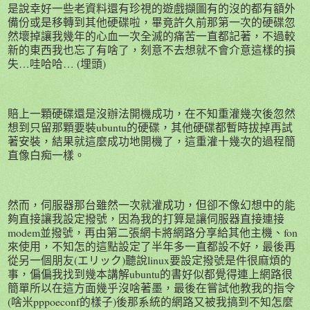
是說幸好一些老資料還有珍視的遊戲擷圖有的沒的都有額外
備份或是移轉到其他硬碟啦，畢竟許久前那第一次的硬碟忽
然壞掉讓我幾年的心血一次全滅的痛苦一直都記著，不過較
新的東西我也忘了有啥了，刻意不去想就不會介意這樣的損
失…哇哈哈… (埋頭)
賠上一顆硬碟還是沒辦法開機成功，在不知重灌幾次後忽然
想到只留那顆要裝ubuntu的硬碟，其他硬碟都暫時拔掉再試
著安裝，結果就這麼成功地開機了，這重灌十幾次的過程簡
直像白痴一樣。
然而，伺服器那台雖然一次就灌成功，但卻不像幻想中的能
夠直接讓我設定撥號，因為我的打算是讓伺服器直接連接
modem並撥號，再由第二張網卡將網路分享給其他主機、fon
來使用，不知怎的這點設定了半年多一直都設不好，最後再
從另一個朋友(エリック)聽說linux要設定撥號是件很麻煩的
事，偏偏我找到幾本講解ubuntu的書好似都覺得連上網路很
簡單所以在這方面幾乎沒啥著墨，最後在嘗試他教我的指令
(啥米pppoeconf的樣子)後那系統的網路又被我搞到不知怎麼