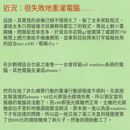
近況：很失敗地重灌電腦……
話說，其實我的桌機已經不穩很久了，裝了太多常駐程式，
灌過太多只用過幾次就連移除都忘了的程式，再加上鮮少重
開機，問題是愈來愈多，於是在年初買g1後選擇了威寶的750
無限上網方案給手機連網用，並拿到目前用來打字寫報告用
的這台msi u100，暱稱小y。
在計劃裡這台也是之後惟一一台會保留m$ windows系統的電
腦，其他電腦全灌成ubuntu。
然而在拖了許久總算行動的重灌行動卻極度不順利，先是朋
友幫我燒的ubuntu，64位元那張光碟燒失敗，所以預定當伺
服器的電腦就沒動了，而x86那張光碟雖然正常，主機的光碟
機卻出乎意料地連讀寫都沒辦法，原本我一直以為是windows
下才有這樣的問題，所以這一拖又拖了兩三天直到我隨便買
了台800元的燒錄機燒了新片子，然後就開始動工了。