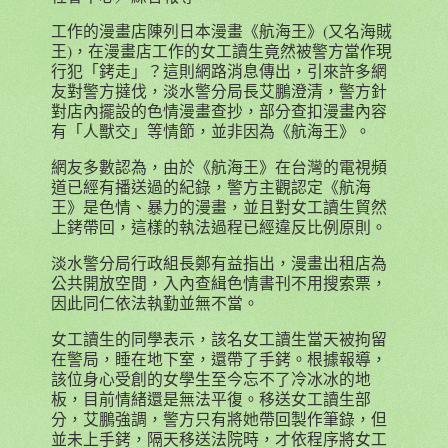
工作的漫畫店陳列日本漫畫《航海王》(又名海賊
王)，在漫畫店工作的女工讀生竟然被警方當作現
行犯「銬走」？這則網路消息傳出，引來許多網
友對警方撻伐，淡水警分局長艾鵬澄清，警方針
對店內擺設的色情漫畫查抄，部分查扣漫畫內容
有「人獸交」等情節，並非因為《航海王》。
網友多數認為，由於《航海王》在台灣的電視頻
道已經有播送過的紀錄，警方主觀認定《航海
王》是色情、暴力的漫畫，並且對女工讀生貿然
上銬帶回，這樣的執法過程已經違反比例原則。
淡水警分局行政組長鄭有益指出，漫畫出租店為
公共開放空間，入內查緝色情書刊不用搜索票，
因此同仁依法執勤並無不當。
女工讀生的同學表示，該名女工讀生當天被拘留
在警局，睡在地下室，還帶了手銬。根據報導，
該位身心受創的女學生至今忘不了冷冰冰的地
板，目前情緒還是無法平復。移送女工讀生部
分，艾鵬強調，警方只有將她帶回製作筆錄，但
並未上手銬，隔天移送法院時，才依程序將女工