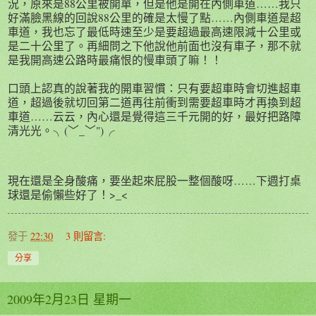
況，原來是88公里被開單，但是他是開在內側車道……我只
好滿臉黑線的回說88公里的確是太慢了點……內側車道是超
車道，我也忘了最低時速至少是要超過最高速限減十公里或
是二十公里了。再細問之下他說他前面也沒有車子，那不就
是我開高速公路時最痛恨的慢車頭了嘛！！
口頭上認真的說著我的開車習慣：只有要超車時會切進超車
道，超過後就切回第二道再往前衝到需要超車時才再換到超
車道……云云，內心還是覺得這三千元開的好，最好把路障
清光光。╮(﹀_﹀")╭
現在還是全身酸痛，要坐起來屁股一整個酸呀……下週打桌
球還是偷懶些好了！>_<
發于
22:30
3 則留言:
分享
2009年2月23日 星期一