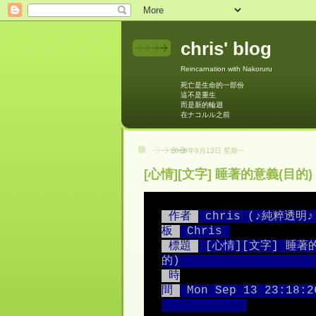
chris' blog
Reincarnation with Nakoruru
死亡是生命的一部份
這不是重生
而是新的輪迴
在ナコルル之前
2010年9月13日 星期一
[心情][文字] 睡著的意義(目的)
 作者 
 chris (♪純粹透明♪)
板 
 Chris 
 標題 
 [心情][文字] 睡著
的)                   
 時
間 
 Mon Sep 13 23:18:2