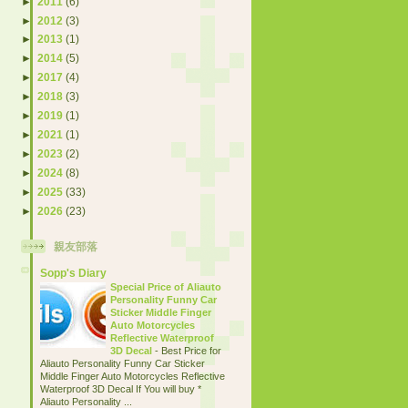
►
2011
(6)
►
2012
(3)
►
2013
(1)
►
2014
(5)
►
2017
(4)
►
2018
(3)
►
2019
(1)
►
2021
(1)
►
2023
(2)
►
2024
(8)
►
2025
(33)
►
2026
(23)
親友部落
Sopp's Diary
Special Price of Aliauto
Personality Funny Car
Sticker Middle Finger
Auto Motorcycles
Reflective Waterproof
3D Decal
-
Best Price for
Aliauto Personality Funny Car Sticker
Middle Finger Auto Motorcycles Reflective
Waterproof 3D Decal If You will buy *
Aliauto Personality ...