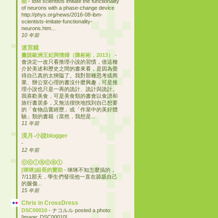
能
-
IBM scientists imitate the functionality
of neurons with a phase-change device
http://phys.org/news/2016-08-ibm-
scientists-imitate-functionality-
neurons.htm...
10 年前
迷宮鏡
畫說歐洲王妃與情婦（陳彬彬，2013）
-
會決定一改只看推理小說的習慣，借這種
介於美述和歷史之間的書來看，是因為覺
得自己真的太狹隘了。我對那種思考或商
業、辦公室心理的書沒什麼興趣，可是推
理小說也只是一再的詭計、詭計與詭計。
我喜歡美食，可是美食類的書會以食譜和
旅行書居多，又無法很快地找到自己想要
的「食物品嘗經歷」或「作菜中的美好體
驗」類的書籍（當然，我想是...
11 年前
滉月-小說blogger
-
12 年前
ⓒⓞⓛⓐⓒⓐⓣ
[咪咪]組長的贊助
-
咪咪不知怎麼搞的，
7/11那天，學生們發現他一直在舔舐自己
的腿傷...
15 年前
Chris in CrossDress
DSC00010
-
ナコルル posted a photo:
[image: DSC00010]