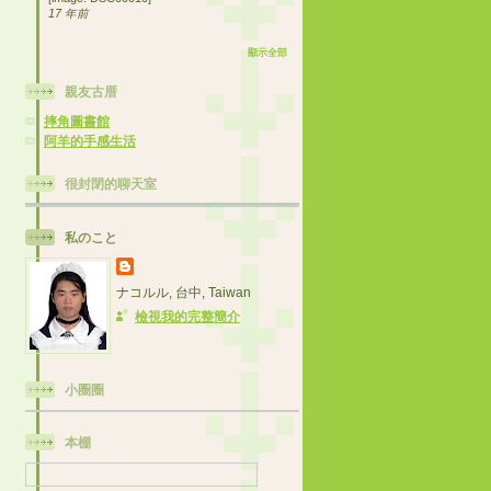
17 年前
顯示全部
親友古厝
摔角圖書館
阿羊的手感生活
很封閉的聊天室
私のこと
ナコルル, 台中, Taiwan
檢視我的完整簡介
小圈圈
本棚