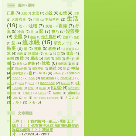
屬性×屬性
口嫌
(5)
小說
(6)
心情
(4)
女僕
(3)
大笑
(1)
日本
生活
火影忍者
(3)
本站事件
(2)
(1)
打掃
(1)
(19)
吐嘈
(7)
自爆
(7)
行
吃
(3)
灰暗
(3)
囧
(7)
沒營養
車
(5)
技巧
(5)
冷血
(2)
呆
(1)
(9)
身體
(9)
怪力亂神
(6)
咖啡
(1)
抱歉
(1)
亮點
流水帳
(15)
怒
(4)
研究ノート
(6)
(1)
時事
(9)
推薦
(5)
教學
(4)
病
(2)
涼宮春日
(1)
笨
(4)
無言
(4)
陰謀論
(3)
惡口
(3)
陪病
(1)
鳥
(1)
睡
(4)
腦殘
(5)
新聞
(3)
夢
(2)
漫
路痴
(1)
遊記
(1)
說教
(8)
網路
(4)
畫
(2)
精典
(1)
嘸蝦米
(1)
貓
(1)
總結
(4)
轉貼
錢
(1)
龍族拼圖
(1)
檔案寄存
(1)
謎
(1)
(4)
蠢
(5)
ACG
(4)
android
攜帶電話
(1)
aMule
(1)
(6)
badge
(2)
bbs
(3)
bbsfwdr
(2)
chatGPT
(2)
g1
facebook
(2)
chris
(1)
css
(1)
DIY
(1)
firefox
(1)
(6)
KUSO
(4)
Google
(1)
hate
(1)
jaiku
(1)
Monster
ubuntu
tarot
(2)
Hunter
(1)
pebble
(1)
twitter
(1)
(4)
ナコルル
vim
(1)
wii
(1)
windows software
(1)
メモ
(6)
(3)
ナルト
(3)
文章回應
天啊！！！我們被同一組王八蛋盯上了
嗎！！！！ 你有來得及取消那簡訊轉發的
詐騙功能嗎？？？ 我後來
才...
- 12/8/2014
- chris