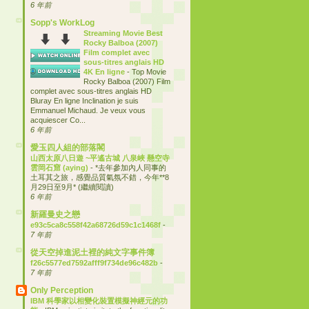
6 年前
Sopp's WorkLog
Streaming Movie Best
Rocky Balboa (2007)
Film complet avec
sous-titres anglais HD
4K En ligne
-
Top Movie
Rocky Balboa (2007) Film
complet avec sous-titres anglais HD
Bluray En ligne Inclination je suis
Emmanuel Michaud. Je veux vous
acquiescer Co...
6 年前
愛玉四人組的部落閣
山西太原八日遊 ~平遙古城 八泉峽 懸空寺
雲岡石窟 (aying)
-
*去年參加內人同事的
土耳其之旅，感覺品質氣氛不錯，今年**8
月29日至9月* (繼續閱讀)
6 年前
新羅曼史之戀
e93c5ca8c558f42a68726d59c1c1468f
-
7 年前
從天空掉進泥土裡的純文字事件簿
f26c5577ed7592afff9f734de96c482b
-
7 年前
Only Perception
IBM 科學家以相變化裝置模擬神經元的功