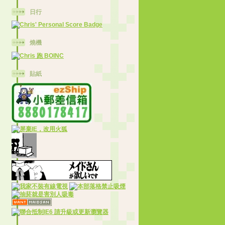
日行
燒機
貼紙