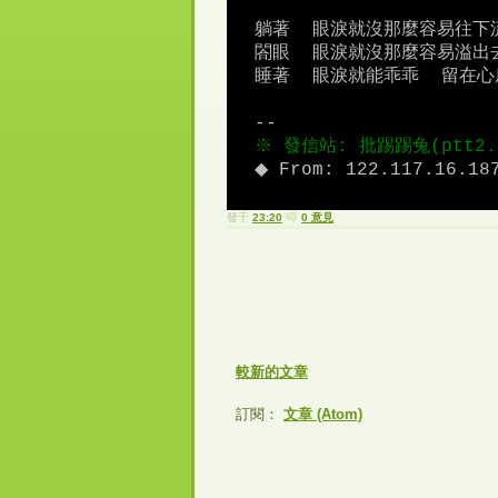
躺著  眼淚就沒那麼容易往下
閤眼  眼淚就沒那麼容易溢出
睡著  眼淚就能乖乖  留在心
--
※ 發信站: 批踢踢兔(ptt2.
◆ From: 122.117.16.18
發于
23:20
0 意見
較新的文章
訂閱：
文章 (Atom)