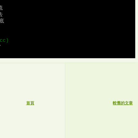
流
去
底
cc) 
7
首頁
較舊的文章