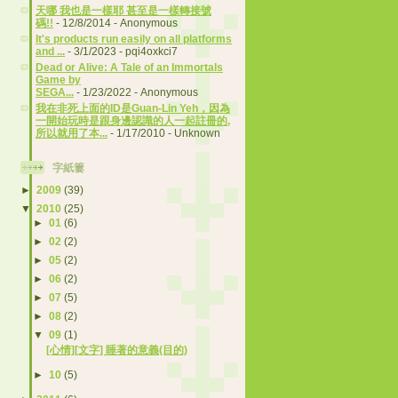
天哪 我也是一樣耶 甚至是一樣轉接號
碼!!
- 12/8/2014
- Anonymous
It's products run easily on all platforms
and ...
- 3/1/2023
- pqi4oxkci7
Dead or Alive: A Tale of an Immortals
Game by
SEGA...
- 1/23/2022
- Anonymous
我在非死上面的ID是Guan-Lin Yeh，因為
一開始玩時是跟身邊認識的人一起註冊的,
所以就用了本...
- 1/17/2010
- Unknown
字紙簍
►
2009
(39)
▼
2010
(25)
►
01
(6)
►
02
(2)
►
05
(2)
►
06
(2)
►
07
(5)
►
08
(2)
▼
09
(1)
[心情][文字] 睡著的意義(目的)
►
10
(5)