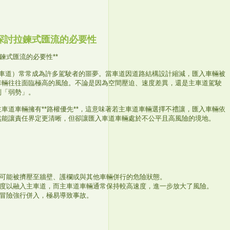
探討拉鍊式匯流的必要性
拉鍊式匯流的必要性**
合併車道）常常成為許多駕駛者的噩夢。當車道因道路結構設計縮減，匯入車輛被
車輛往往面臨極高的風險。不論是因為空間壓迫、速度差異，還是主車道駕駛
別「弱勢」。
車道車輛擁有**路權優先**，這意味著若主車道車輛選擇不禮讓，匯入車輛依
然能讓責任界定更清晰，但卻讓匯入車道車輛處於不公平且高風險的境地。
入車輛可能被擠壓至牆壁、護欄或與其他車輛併行的危險狀態。
調整速度以融入主車道，而主車道車輛通常保持較高速度，進一步放大了風險。
流而冒險強行併入，極易導致事故。