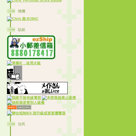
燒機
貼紙
住民