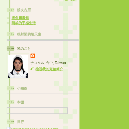
親友古厝
摔角圖書館
阿羊的手感生活
很封閉的聊天室
私のこと
ナコルル, 台中, Taiwan
檢視我的完整簡介
小圈圈
本棚
日行