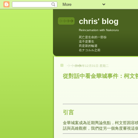
chris' blog
Reincarnation with Nakoruru
死亡是生命的一部份
這不是重生
而是新的輪迴
在ナコルル之前
2024年12月31日 星期二
從對話中看金華城事件：柯文
引言
金華城案成為近期輿論焦點，柯文哲因容積
話與高維觀察，我們從另一個角度審視這