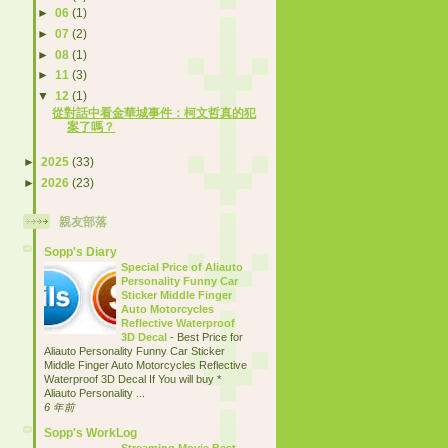
►
06
(1)
►
07
(2)
►
08
(1)
►
11
(3)
▼
12
(1)
從對話中看金華城事件：柯文哲真的犯
案了嗎？
►
2025
(33)
►
2026
(23)
親友部落
Sopp's Diary
Special Price of Aliauto
Personality Funny Car
Sticker Middle Finger
Auto Motorcycles
Reflective Waterproof
3D Decal
-
Best Price for
Aliauto Personality Funny Car Sticker
Middle Finger Auto Motorcycles Reflective
Waterproof 3D Decal If You will buy *
Aliauto Personality ...
6 年前
Sopp's WorkLog
Streaming Movie Best