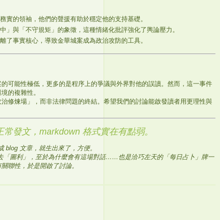
務實的領袖，他們的聲援有助於穩定他的支持基礎。
中」與「不守規矩」的象徵，這種情緒化批評強化了輿論壓力。
離了事實核心，導致金華城案成為政治攻防的工具。
案的可能性極低，更多的是程序上的爭議與外界對他的誤讀。然而，這一事件
環境的複雜性。
政治修煉場」，而非法律問題的終結。希望我們的討論能啟發讀者用更理性與
發文，markdown 格式實在有點弱。
 blog 文章，就生出來了，方便。
理由去「圖利」，至於為什麼會有這場對話……也是洽巧左天的「每日占卜」牌一
有關聯性，於是開啟了討論。