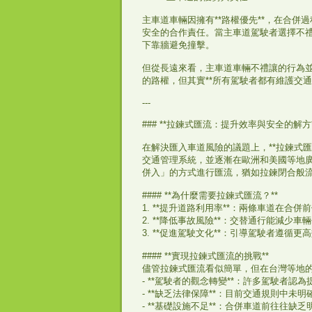
主車道車輛因擁有**路權優先**，在合
安全的合作責任。當主車道駕駛者選擇不
下靠牆避免撞擊。
但從長遠來看，主車道車輛不禮讓的行為
的路權，但其實**所有駕駛者都有維護交通
---
### **拉鍊式匯流：提升效率與安全的解方*
在解決匯入車道風險的議題上，**拉鍊式匯流
交通管理系統，並逐漸在歐洲和美國等地廣
併入」的方式進行匯流，猶如拉鍊閉合般流
#### **為什麼需要拉鍊式匯流？**
1. **提升道路利用率**：兩條車道在
2. **降低事故風險**：交替通行能減
3. **促進駕駛文化**：引導駕駛者遵循
#### **實現拉鍊式匯流的挑戰**
儘管拉鍊式匯流看似簡單，但在台灣等地
- **駕駛者的觀念轉變**：許多駕駛者
- **缺乏法律保障**：目前交通規則中
- **基礎設施不足**：合併車道前往往