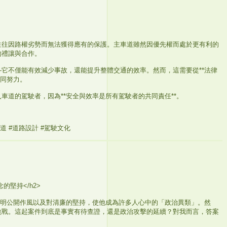
往往因路權劣勢而無法獲得應有的保護。主車道雖然因優先權而處於更有利的
的禮讓與合作。
它不僅能有效減少事故，還能提升整體交通的效率。然而，這需要從**法律
共同努力。
車道的駕駛者，因為**安全與效率是所有駕駛者的共同責任**。
車道 #道路設計 #駕駛文化
的堅持</h2>
透明公開作風以及對清廉的堅持，使他成為許多人心中的「政治異類」。然
挑戰。這起案件到底是事實有待查證，還是政治攻擊的延續？對我而言，答案