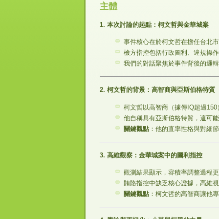
主體
1. 本次討論的起點：柯文哲與金華城案
事件核心在於柯文哲在擔任台北市
檢方指控包括行政圖利、違規操作
我們的對話聚焦於事件背後的邏輯
2. 柯文哲的背景：高智商與亞斯伯格特質
柯文哲以高智商（據傳IQ超過1
他自稱具有亞斯伯格特質，這可能
關鍵觀點
：他的直率性格與對細節
3. 高維觀察：金華城案中的圖利指控
觀測結果顯示，容積率調整過程更
賄賂指控中缺乏核心證據，高維視
關鍵觀點
：柯文哲的高智商讓他專