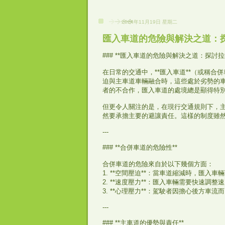
2024年11月19日 星期二
匯入車道的危險與解決之道：
### **匯入車道的危險與解決之道：探討
在日常的交通中，**匯入車道**（或稱
迫與主車道車輛融合時，這些處於劣勢的
者的不合作，匯入車道的處境總是顯得特
但更令人關注的是，在現行交通規則下，主
然要承擔主要的避讓責任。這樣的制度雖
---
### **合併車道的危險性**
合併車道的危險來自於以下幾個方面：
1. **空間壓迫**：當車道縮減時，匯
2. **速度壓力**：匯入車輛需要快速
3. **心理壓力**：駕駛者因擔心後方車
---
### **主車道的優勢與責任**