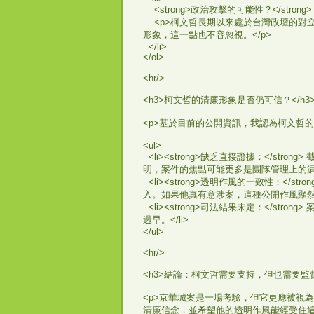
<strong>政治攻擊的可能性？</strong>
<p>柯文哲長期以來處於台灣政壇的對
形象，這一點也不容忽視。</p>
</li>
</ol>
<hr/>
<h3>柯文哲的清廉形象是否仍可信？</h3
<p>基於目前的公開資訊，我認為柯文哲的
<ul>
<li><strong>缺乏直接證據：</s
明，案件的焦點可能更多是團隊管理上的漏洞
<li><strong>透明作風的一致性：<
入。如果他真有意涉案，這種公開作風顯然不
<li><strong>司法結果未定：</s
過早。</li>
</ul>
<hr/>
<h3>結論：柯文哲需要支持，但也需要監督<
<p>京華城案是一場考驗，但它更應被視
清廉信念，並希望他的透明作風能經受住