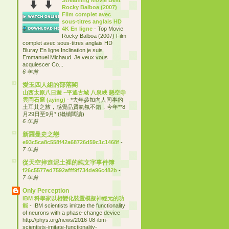
Rocky Balboa (2007)
Film complet avec
sous-titres anglais HD
4K En ligne
-
Top Movie
Rocky Balboa (2007) Film
complet avec sous-titres anglais HD
Bluray En ligne Inclination je suis
Emmanuel Michaud. Je veux vous
acquiescer Co...
6 年前
愛玉四人組的部落閣
山西太原八日遊 ~平遙古城 八泉峽 懸空寺
雲岡石窟 (aying)
-
*去年參加內人同事的
土耳其之旅，感覺品質氣氛不錯，今年**8
月29日至9月* (繼續閱讀)
6 年前
新羅曼史之戀
e93c5ca8c558f42a68726d59c1c1468f
-
7 年前
從天空掉進泥土裡的純文字事件簿
f26c5577ed7592afff9f734de96c482b
-
7 年前
Only Perception
IBM 科學家以相變化裝置模擬神經元的功
能
-
IBM scientists imitate the functionality
of neurons with a phase-change device
http://phys.org/news/2016-08-ibm-
scientists-imitate-functionality-