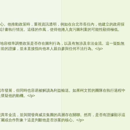
核心。他推動政策時，重視資訊透明，例如在台北市長任內，他建立的政府採
和計畫執行情況。這樣的作風，使得他捲入貪污圖利案的可能性顯得極低。
土地容積率調整政策是否存在圖利行為，以及有無涉及非法金流。這一疑點無
前的證據，並未直接指向他本人親自參與任何不法行為。</p>
城市發展，但同時也容易被解讀為利益輸送。如果柯文哲的團隊在執行過程中
疑他的動機。</p>
現異常金流，並與開發商威京集團的高層存在關聯。然而，是否有證據顯示這
屬或合作對象？這是判斷他是否涉案的核心。</p>