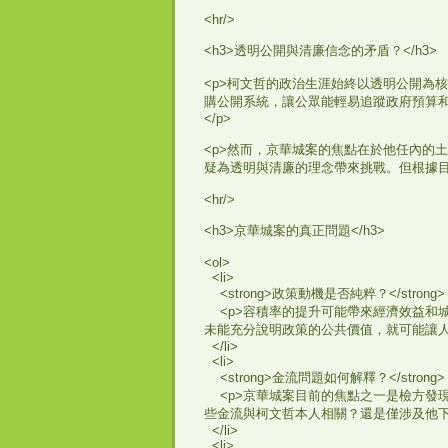
<hr/>
<h3>透明公開與清廉信念的矛盾？</h3>
<p>柯文哲的政治生涯始終以透明公開為
購公開系統，讓公眾能輕易追蹤政府預算
</p>
<p>然而，京華城案的焦點在於他任內的
疑為透明與清廉的理念帶來挑戰。但根據目
<hr/>
<h3>京華城案的真正問題</h3>
<ol>
<li>
<strong>政策動機是否純粹？</strong>
<p>容積率的提升可能帶來經濟效益和
未能充分說明政策的公共價值，就可能讓人懷
</li>
<li>
<strong>金流問題如何解釋？</strong>
<p>京華城案目前的焦點之一是檢方發
些金流與柯文哲本人相關？還是僅涉及他下
</li>
<li>