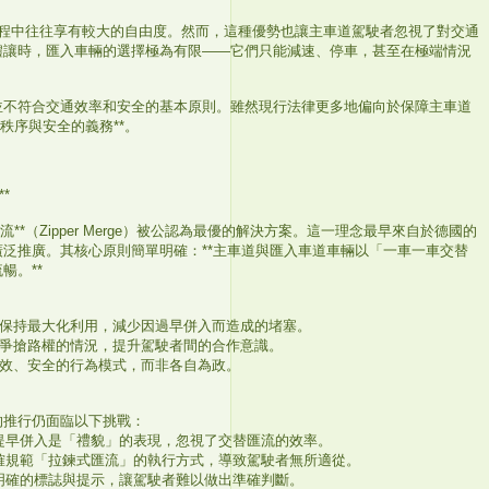
併過程中往往享有較大的自由度。然而，這種優勢也讓主車道駕駛者忽視了對交通
禮讓時，匯入車輛的選擇極為有限——它們只能減速、停車，甚至在極端情況
並不符合交通效率和安全的基本原則。雖然現行法律更多地偏向於保障主車道
秩序與安全的義務**。
*
**（Zipper Merge）被公認為最優的解決方案。這一理念最早來自於德國的
泛推廣。其核心原則簡單明確：**主車道與匯入車道車輛以「一車一車交替
暢。**
合併前保持最大化利用，減少因過早併入而造成的堵塞。
少車輛爭搶路權的情況，提升駕駛者間的合作意識。
更高效、安全的行為模式，而非各自為政。
的推行仍面臨以下挑戰：
認為提早併入是「禮貌」的表現，忽視了交替匯流的效率。
未明確規範「拉鍊式匯流」的執行方式，導致駕駛者無所適從。
缺乏明確的標誌與提示，讓駕駛者難以做出準確判斷。