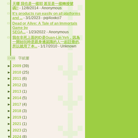
天哪 我也是一樣耶 甚至是一樣轉接號
碼!!
- 12/8/2014
- Anonymous
It's products run easily on all platforms
and ...
- 3/1/2023
- pqi4oxkci7
Dead or Alive: A Tale of an Immortals
Game by
SEGA...
- 1/23/2022
- Anonymous
我在非死上面的ID是Guan-Lin Yeh，因為
一開始玩時是跟身邊認識的人一起註冊的,
所以就用了本...
- 1/17/2010
- Unknown
字紙簍
►
2009
(39)
►
2010
(25)
►
2011
(6)
►
2012
(3)
►
2013
(1)
►
2014
(5)
►
2017
(4)
►
2018
(3)
►
2019
(1)
►
2021
(1)
►
2023
(2)
▼
2024
(8)