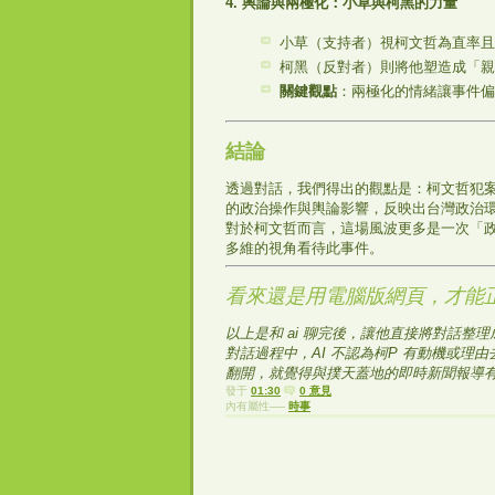
4. 輿論與兩極化：小草與柯黑的力量
小草（支持者）視柯文哲為直率且
柯黑（反對者）則將他塑造成「親
關鍵觀點
：兩極化的情緒讓事件偏
結論
透過對話，我們得出的觀點是：柯文哲犯
的政治操作與輿論影響，反映出台灣政治
對於柯文哲而言，這場風波更多是一次「
多維的視角看待此事件。
看來還是用電腦版網頁，才能正常
以上是和 ai 聊完後，讓他直接將對話整理成
對話過程中，AI 不認為柯P 有動機或
翻開，就覺得與撲天蓋地的即時新聞報導
發于
01:30
0 意見
內有屬性──
時事