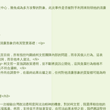
立中心，難免成為多方攻擊的對象。此次事件是否被對手利用來削弱他的清廉
>
清廉形象仍有其堅實基礎：</p>
trong> 截至目前，所有指控均圍繞柯文哲團隊內部的問題，而非其個人行為。這表
，而非他本人違法。</li>
/strong> 柯文哲一直強調政策透明，並不斷將資訊公開化，這與貪腐行為格格不
符合邏輯。</li>
trong> 案件尚在調查中，在最終結果出爐之前，任何對他清廉形象的質疑都可能為時
/h3>
為一次檢驗台灣政治透明度與法治精神的機會。對於柯文哲，我選擇相信他的
這場風暴。然而，支持並不意味著盲從。在司法結果未明之前，我們應該堅持