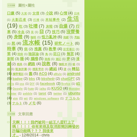
屬性×屬性
口嫌
(5)
小說
(6)
心情
(4)
女僕
(3)
大笑
(1)
日本
生活
火影忍者
(3)
本站事件
(2)
(1)
打掃
(1)
(19)
吐嘈
(7)
自爆
(7)
行
吃
(3)
灰暗
(3)
囧
(7)
沒營養
車
(5)
技巧
(5)
冷血
(2)
呆
(1)
(9)
身體
(9)
怪力亂神
(6)
咖啡
(1)
抱歉
(1)
亮點
流水帳
(15)
怒
(4)
研究ノート
(6)
(1)
時事
(9)
推薦
(5)
教學
(4)
病
(2)
涼宮春日
(1)
笨
(4)
無言
(4)
陰謀論
(3)
惡口
(3)
陪病
(1)
鳥
(1)
睡
(4)
腦殘
(5)
新聞
(3)
夢
(2)
漫
路痴
(1)
遊記
(1)
說教
(8)
網路
(4)
畫
(2)
精典
(1)
嘸蝦米
(1)
貓
(1)
總結
(4)
轉貼
錢
(1)
龍族拼圖
(1)
檔案寄存
(1)
謎
(1)
(4)
蠢
(5)
ACG
(4)
android
攜帶電話
(1)
aMule
(1)
(6)
badge
(2)
bbs
(3)
bbsfwdr
(2)
chatGPT
(2)
g1
facebook
(2)
chris
(1)
css
(1)
DIY
(1)
firefox
(1)
(6)
KUSO
(4)
Google
(1)
hate
(1)
jaiku
(1)
Monster
ubuntu
tarot
(2)
Hunter
(1)
pebble
(1)
twitter
(1)
(4)
ナコルル
vim
(1)
wii
(1)
windows software
(1)
メモ
(6)
(3)
ナルト
(3)
文章回應
天啊！！！我們被同一組王八蛋盯上了
嗎！！！！ 你有來得及取消那簡訊轉發的
詐騙功能嗎？？？ 我後來
才...
- 12/8/2014
- chris