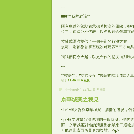
---
### **我的結論**
匯入車道的駕駛者承擔著極高的風險，卻
位置，但這並不代表可以忽視對合併車道
拉鍊式匯流提供了一個平衡的解決方案——
規範、駕駛教育和基礎設施建設**三方面
讓我們從今天起，以更合作的態度面對匯入
---
**標籤**：#交通安全 #拉鍊式匯流 #匯入
發于
12:40
0 意見
2024年11月17日 星期日
京華城案之我見
<h2>柯文哲與京華城案：清廉的考驗，信念
<p>柯文哲是台灣政壇的一個特例。他的
而，京華城案對他的清廉形象帶來了嚴峻
可能遠比表面所見更加複雜。</p>