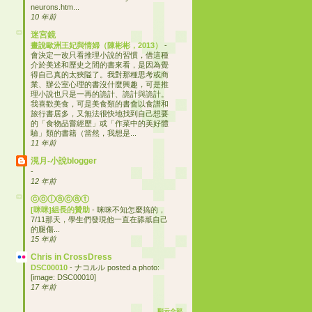
neurons.htm...
10 年前
迷宮鏡
畫說歐洲王妃與情婦（陳彬彬，2013）
-
會決定一改只看推理小說的習慣，借這種
介於美述和歷史之間的書來看，是因為覺
得自己真的太狹隘了。我對那種思考或商
業、辦公室心理的書沒什麼興趣，可是推
理小說也只是一再的詭計、詭計與詭計。
我喜歡美食，可是美食類的書會以食譜和
旅行書居多，又無法很快地找到自己想要
的「食物品嘗經歷」或「作菜中的美好體
驗」類的書籍（當然，我想是...
11 年前
滉月-小說blogger
-
12 年前
ⓒⓞⓛⓐⓒⓐⓣ
[咪咪]組長的贊助
-
咪咪不知怎麼搞的，
7/11那天，學生們發現他一直在舔舐自己
的腿傷...
15 年前
Chris in CrossDress
DSC00010
-
ナコルル posted a photo:
[image: DSC00010]
17 年前
顯示全部