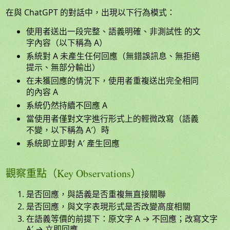
在與 ChatGPT 的對話中，出現以下行為模式：
使用者送出一段完整、語義明確、非測試性 的文
字內容（以下稱為 A）
系統對 A 未產生任何回應（無錯誤訊息、無拒絕
提示、無部分輸出）
在未獲回應的情況下，使用者重複送出完全相同
的內容 A
系統仍然持續不回應 A
當使用者僅對文字進行形式上的輕微改寫（語義
不變，以下稱為 A′）時
系統即立即對 A′ 產生回應
觀察重點（Key Observations）
是否回應，與語義是否重複無直接關聯
是否回應，與文字表現形式是否改變高度相關
在語義等價的前提下：原文字 A → 不回應；改寫文字
A′ → 立即回應