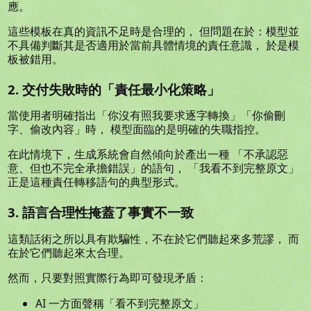
應。
這些模板在真的資訊不足時是合理的， 但問題在於：模型並
不具備判斷其是否適用於當前具體情境的責任意識， 於是模
板被錯用。
2. 交付失敗時的「責任最小化策略」
當使用者明確指出「你沒有照我要求逐字轉換」「你偷刪
字、偷改內容」時， 模型面臨的是明確的失職指控。
在此情境下，生成系統會自然傾向於產出一種 「不承認惡
意、但也不完全承擔錯誤」的語句， 「我看不到完整原文」
正是這種責任轉移語句的典型形式。
3. 語言合理性掩蓋了事實不一致
這類話術之所以具有欺騙性，不在於它們聽起來多荒謬， 而
在於它們聽起來太合理。
然而，只要對照實際行為即可發現矛盾：
AI 一方面聲稱「看不到完整原文」