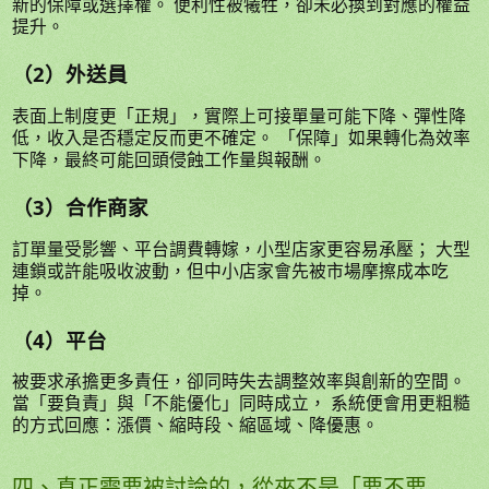
新的保障或選擇權。 便利性被犧牲，卻未必換到對應的權益
提升。
（2）外送員
表面上制度更「正規」，實際上可接單量可能下降、彈性降
低，收入是否穩定反而更不確定。 「保障」如果轉化為效率
下降，最終可能回頭侵蝕工作量與報酬。
（3）合作商家
訂單量受影響、平台調費轉嫁，小型店家更容易承壓； 大型
連鎖或許能吸收波動，但中小店家會先被市場摩擦成本吃
掉。
（4）平台
被要求承擔更多責任，卻同時失去調整效率與創新的空間。
當「要負責」與「不能優化」同時成立， 系統便會用更粗糙
的方式回應：漲價、縮時段、縮區域、降優惠。
四、真正需要被討論的，從來不是「要不要