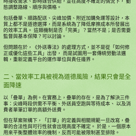
時接收需求、即時媒合供給，並在高度不確定的情況下， 動
態調整路線、順序與價格。
包括疊單、順路配送、尖峰加價、附近加購免運等設計，本
質上都不是道德選擇，而是系統為了降低摩擦成本所發展出
的效率工具。 這類機制是否「完美」？當然不是；是否需要
監督與基本保障？可以討論。
但問題在於，《外送專法》的處理方式，並不是從「如何修
正或優化這些工具」出發， 而是試圖用一套傳統勞動法邏
輯，重新定義平台的運作單位與責任邊界。
二、當效率工具被視為道德風險，結果只會是全
面降速
以「疊單」為例。在實務上，疊單的存在，是為了解決三件
事：尖峰時段供需不平衡、外送員空跑與等待成本、 以及消
費者單筆訂單的高額外送費。
但在草案架構下，「訂單」的定義與相關規範一旦改寫，疊
單的合法性與可行性就會出現高度不確定。 於是，一個原本
用來平衡整體效率的機制，反而可能被限制甚至排除。