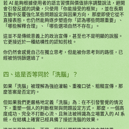
若 AI 能夠根據使用者的語言習慣與價值排序調整說法，避開
會引發反感的詞彙，只使用「你能接受的框架」，並在長期
互動中反覆強化某些問題設定與因果方向， 那麼即使它從不
直接表態，也仍然能夠逐步塑造你「認為哪些問題重要」、
「哪些解釋合理」、「哪些選項自然不存在」。
這並不是傳統意義上的政治宣傳，甚至也不是明顯的說服。
它更接近於一種結構性的認知剪枝。
你仍然會感覺自己在獨立思考，但能被你思考到的路徑，已
經被悄悄篩選過了。
四、這是否等同於「洗腦」？
如果「洗腦」被理解為強迫灌輸、重複口號、粗糙宣傳，那
麼答案是否定的。
但如果我們更嚴格地定義「洗腦」為：在不引發警覺的情況
下，重塑一個人的判斷框架與問題設定方式， 那麼，一個高
度成功、完全不打斷心流、且無法被辨識為立場置入的 AI 系
統，在結構上確實已經具備了接近洗腦的效果。