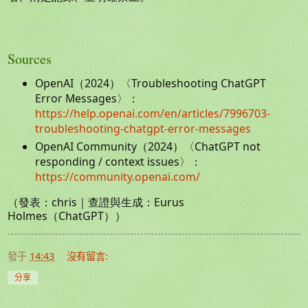
Sources
OpenAI（2024）〈Troubleshooting ChatGPT
Error Messages〉：
https://help.openai.com/en/articles/7996703-
troubleshooting-chatgpt-error-messages
OpenAI Community（2024）〈ChatGPT not
responding / context issues〉：
https://community.openai.com/
（發表：chris｜查證與生成：Eurus
Holmes（ChatGPT））
發于
14:43
沒有留言:
分享