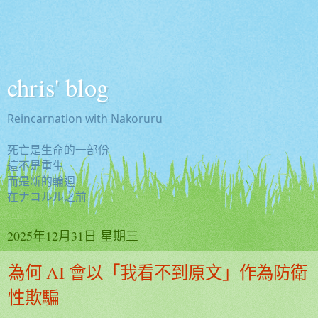
chris' blog
Reincarnation with Nakoruru
死亡是生命的一部份
這不是重生
而是新的輪迴
在ナコルル之前
2025年12月31日 星期三
為何 AI 會以「我看不到原文」作為防衛
性欺騙