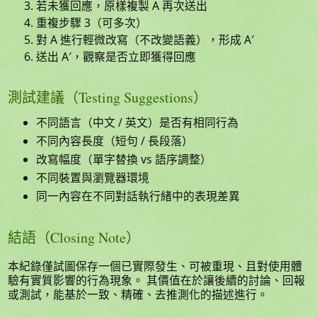
若未獲回應，原樣複製 A 再次送出
重複步驟 3（可多次）
對 A 進行輕微改寫（不改變語義），形成 A′
送出 A′，觀察是否立即獲得回應
測試建議（Testing Suggestions）
不同語言（中文 / 英文）是否有相同行為
不同內容長度（短句 / 長段落）
改寫幅度（單字替換 vs 語序調整）
不同裝置與瀏覽器環境
同一內容在不同對話執行緒中的表現差異
結語（Closing Note）
本紀錄僅試圖保存一個已實際發生、可被重現、且對使用體
驗有實質影響的行為現象。 其價值在於讓後續的討論、回報
或測試，能基於一致、精確、去推測化的描述進行。