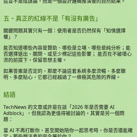
這並不是陰謀論，而是一個設計邏輯推演後的自然結果。
五、真正的紅線不是「有沒有廣告」
關鍵問題其實只有一個：使用者是否仍然保有「知情選擇
權」？
能否知道哪些內容是贊助、哪些是立場、哪些是純分析；能
否選擇退出、關閉、或至少標記這些影響； 能否在不破壞心
流的前提下，保留思想主權。
如果答案是否定的，那麼不論這套系統多麼流暢、多麼聰
明、多麼貼心，它都已經越過了一條極其危險的界線。
結語
TechNews 的文章或許是在談「2026 年是否需要 AI
Adblock」，但我認為更值得被討論的，其實是另一個問
題：
當 AI 不再打斷你，甚至開始陪你一起思考時，你是否還能確
定，那些想法真的完全屬於你？