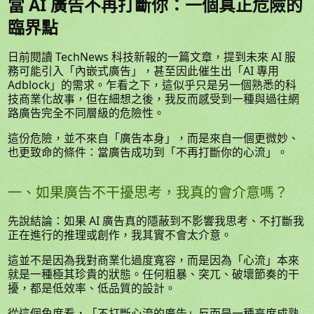
當 AI 廣告不再打斷你：一個真正危險的
臨界點
日前閱讀 TechNews 科技新報的一篇文章，提到未來 AI 服
務可能引入「內嵌式廣告」，甚至因此催生出「AI 專用
Adblock」的需求。乍看之下，這似乎只是另一個熟悉的科
技商業化故事，但在細想之後，我反而感受到一種與過往網
路廣告完全不同層級的危險性。
這份危險，並不來自「廣告本身」，而是來自一個更微妙、
也更致命的條件：當廣告成功到「不再打斷你的心流」。
一、如果廣告不干擾思考，我真的會介意嗎？
先說結論：如果 AI 廣告真的隱蔽到不影響我思考、不打斷我
正在進行的推理或創作，我其實不會太介意。
這並不是因為我對商業化過度寬容，而是因為「心流」本來
就是一種極其珍貴的狀態。任何粗暴、突兀、破壞節奏的干
擾，都是低效率、低品質的設計。
從這個角度看，「不打斷心流的廣告」反而是一種高度成熟