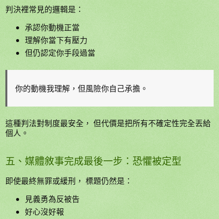
判決裡常見的邏輯是：
承認你動機正當
理解你當下有壓力
但仍認定你手段過當
你的動機我理解，但風險你自己承擔。
這種判法對制度最安全， 但代價是把所有不確定性完全丟給
個人。
五、媒體敘事完成最後一步：恐懼被定型
即使最終無罪或緩刑， 標題仍然是：
見義勇為反被告
好心沒好報