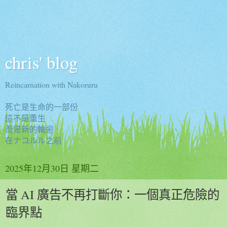
chris' blog
Reincarnation with Nakoruru
死亡是生命的一部份
這不是重生
而是新的輪迴
在ナコルル之前
2025年12月30日 星期二
當 AI 廣告不再打斷你：一個真正危險的
臨界點