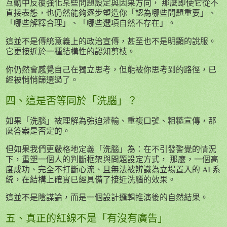
互動中反覆強化某些問題設定與因果方向， 那麼即使它從不
直接表態，也仍然能夠逐步塑造你「認為哪些問題重要」、
「哪些解釋合理」、「哪些選項自然不存在」。
這並不是傳統意義上的政治宣傳，甚至也不是明顯的說服。
它更接近於一種結構性的認知剪枝。
你仍然會感覺自己在獨立思考，但能被你思考到的路徑，已
經被悄悄篩選過了。
四、這是否等同於「洗腦」？
如果「洗腦」被理解為強迫灌輸、重複口號、粗糙宣傳，那
麼答案是否定的。
但如果我們更嚴格地定義「洗腦」為：在不引發警覺的情況
下，重塑一個人的判斷框架與問題設定方式， 那麼，一個高
度成功、完全不打斷心流、且無法被辨識為立場置入的 AI 系
統，在結構上確實已經具備了接近洗腦的效果。
這並不是陰謀論，而是一個設計邏輯推演後的自然結果。
五、真正的紅線不是「有沒有廣告」