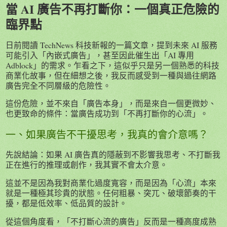
當 AI 廣告不再打斷你：一個真正危險的
臨界點
日前閱讀 TechNews 科技新報的一篇文章，提到未來 AI 服務
可能引入「內嵌式廣告」，甚至因此催生出「AI 專用
Adblock」的需求。乍看之下，這似乎只是另一個熟悉的科技
商業化故事，但在細想之後，我反而感受到一種與過往網路
廣告完全不同層級的危險性。
這份危險，並不來自「廣告本身」，而是來自一個更微妙、
也更致命的條件：當廣告成功到「不再打斷你的心流」。
一、如果廣告不干擾思考，我真的會介意嗎？
先說結論：如果 AI 廣告真的隱蔽到不影響我思考、不打斷我
正在進行的推理或創作，我其實不會太介意。
這並不是因為我對商業化過度寬容，而是因為「心流」本來
就是一種極其珍貴的狀態。任何粗暴、突兀、破壞節奏的干
擾，都是低效率、低品質的設計。
從這個角度看，「不打斷心流的廣告」反而是一種高度成熟