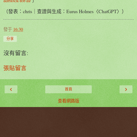
adblock-for-ai/
〕
（發表：chris｜查證與生成：Eurus Holmes〈ChatGPT〉）
發于
16:30
分享
沒有留言:
張貼留言
‹
›
首頁
查看網路版