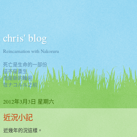
chris' blog
Reincarnation with Nakoruru
死亡是生命的一部份
這不是重生
而是新的輪迴
在ナコルル之前
2012年3月3日 星期六
近況小記
近幾年的況這樣。