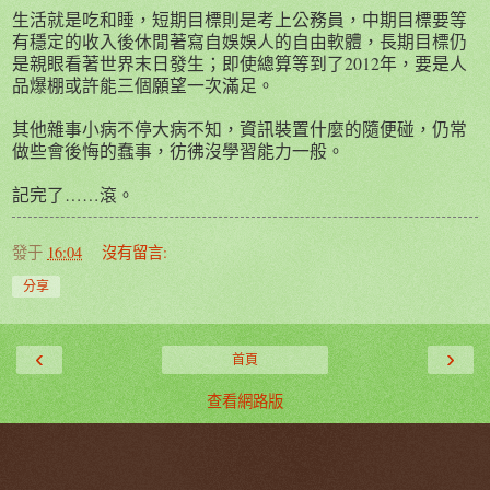
生活就是吃和睡，短期目標則是考上公務員，中期目標要等
有穩定的收入後休閒著寫自娛娛人的自由軟體，長期目標仍
是親眼看著世界末日發生；即使總算等到了2012年，要是人
品爆棚或許能三個願望一次滿足。
其他雜事小病不停大病不知，資訊裝置什麼的隨便碰，仍常
做些會後悔的蠢事，彷彿沒學習能力一般。
記完了……滾。
發于
16:04
沒有留言:
分享
‹
›
首頁
查看網路版