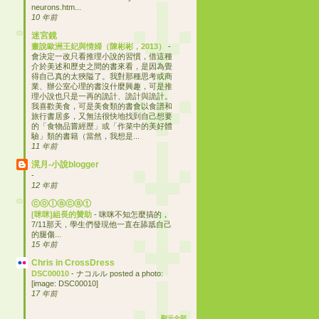
neurons.htm...
10 年前
迷宮鏡
畫說歐洲王妃與情婦（陳彬彬，2013）
-
會決定一改只看推理小說的習慣，借這種
介於美述和歷史之間的書來看，是因為覺
得自己真的太狹隘了。我對那種思考或商
業、辦公室心理的書沒什麼興趣，可是推
理小說也只是一再的詭計、詭計與詭計。
我喜歡美食，可是美食類的書會以食譜和
旅行書居多，又無法很快地找到自己想要
的「食物品嘗經歷」或「作菜中的美好體
驗」類的書籍（當然，我想是...
11 年前
滉月-小說blogger
-
12 年前
ⓒⓞⓛⓐⓒⓐⓣ
[咪咪]組長的贊助
-
咪咪不知怎麼搞的，
7/11那天，學生們發現他一直在舔舐自己
的腿傷...
15 年前
Chris in CrossDress
DSC00010
-
ナコルル posted a photo:
[image: DSC00010]
17 年前
顯示全部