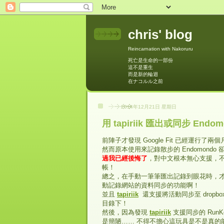
chris' blog
Reincarnation with Nakoruru
死亡是生命的一部份
這不是重生
而是新的輪迴
在ナコルル之前
2014年12月21日 星期日
用 tapiriik 匯出或同步 En
前陣子才發現 Google Fit 已經運行了兩
然而原本使用來記錄散步的 Endomondo 
過我已經後悔了
，對中文根本無心支援，
帳！
總之，在手動一筆筆匯出記錄到眼花時，才想
動記錄網站的資料同步的功能啊！
並且
tapiriik
還支援將活動同步至 dropbox 
目錄下！
然後，因為發現
tapiriik
支援同步的 RunKee
是簡陋…… 不得不擔心這玩具是不是真的