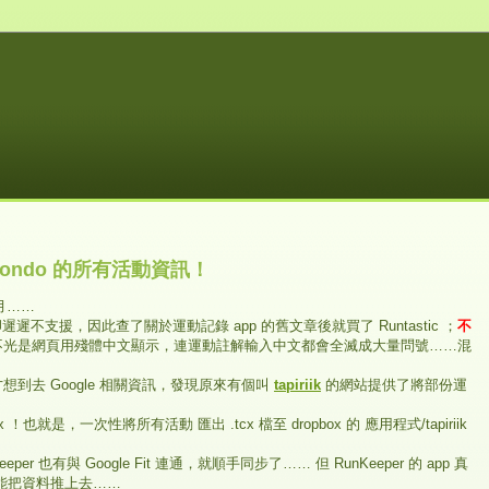
domondo 的所有活動資訊！
個月……
卻遲遲不支援，因此查了關於運動記錄 app 的舊文章後就買了 Runtastic ；
不
不光是網頁用殘體中文顯示，連運動註解輸入中文都會全滅成大量問號……混
到去 Google 相關資訊，發現原來有個叫
tapiriik
的網站提供了將部份運
！也就是，一次性將所有活動 匯出 .tcx 檔至 dropbox 的 應用程式/tapiriik
per 也有與 Google Fit 連通，就順手同步了…… 但 RunKeeper 的 app 真
能把資料推上去……