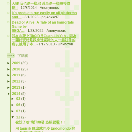
天哪 我也是一樣耶 甚至是一樣轉接號
碼!!
- 12/8/2014
- Anonymous
It's products run easily on all platforms
and ...
- 3/1/2023
- pqi4oxkci7
Dead or Alive: A Tale of an Immortals
Game by
SEGA...
- 1/23/2022
- Anonymous
我在非死上面的ID是Guan-Lin Yeh，因為
一開始玩時是跟身邊認識的人一起註冊的,
所以就用了本...
- 1/17/2010
- Unknown
字紙簍
►
2009
(39)
►
2010
(25)
►
2011
(6)
►
2012
(3)
►
2013
(1)
▼
2014
(5)
►
03
(1)
►
06
(1)
►
07
(1)
▼
12
(2)
被設了啥 簡訊轉發 盜帳號啦！！
用 tapiriik 匯出或同步 Endomondo 的