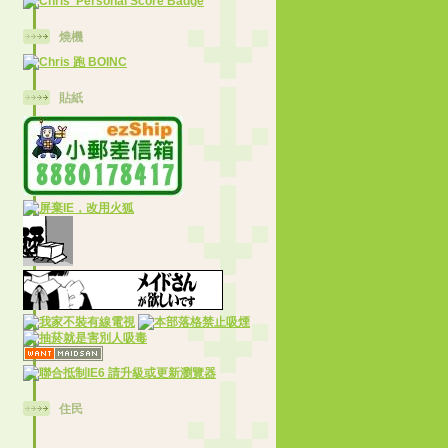
燒機
貼紙
住民