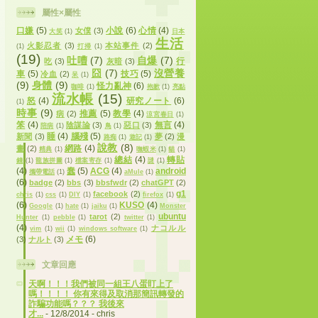
屬性×屬性
口嫌
(5)
小說
(6)
心情
(4)
女僕
(3)
大笑
(1)
日本
生活
火影忍者
(3)
本站事件
(2)
(1)
打掃
(1)
(19)
吐嘈
(7)
自爆
(7)
行
吃
(3)
灰暗
(3)
囧
(7)
沒營養
車
(5)
技巧
(5)
冷血
(2)
呆
(1)
(9)
身體
(9)
怪力亂神
(6)
咖啡
(1)
抱歉
(1)
亮點
流水帳
(15)
怒
(4)
研究ノート
(6)
(1)
時事
(9)
推薦
(5)
教學
(4)
病
(2)
涼宮春日
(1)
笨
(4)
無言
(4)
陰謀論
(3)
惡口
(3)
陪病
(1)
鳥
(1)
睡
(4)
腦殘
(5)
新聞
(3)
夢
(2)
漫
路痴
(1)
遊記
(1)
說教
(8)
網路
(4)
畫
(2)
精典
(1)
嘸蝦米
(1)
貓
(1)
總結
(4)
轉貼
錢
(1)
龍族拼圖
(1)
檔案寄存
(1)
謎
(1)
(4)
蠢
(5)
ACG
(4)
android
攜帶電話
(1)
aMule
(1)
(6)
badge
(2)
bbs
(3)
bbsfwdr
(2)
chatGPT
(2)
g1
facebook
(2)
chris
(1)
css
(1)
DIY
(1)
firefox
(1)
(6)
KUSO
(4)
Google
(1)
hate
(1)
jaiku
(1)
Monster
ubuntu
tarot
(2)
Hunter
(1)
pebble
(1)
twitter
(1)
(4)
ナコルル
vim
(1)
wii
(1)
windows software
(1)
メモ
(6)
(3)
ナルト
(3)
文章回應
天啊！！！我們被同一組王八蛋盯上了
嗎！！！！ 你有來得及取消那簡訊轉發的
詐騙功能嗎？？？ 我後來
才...
- 12/8/2014
- chris