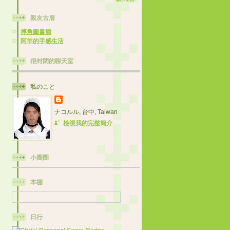
親友古厝
摔角圖書館
阿羊的手感生活
很封閉的聊天室
私のこと
ナコルル, 台中, Taiwan
檢視我的完整簡介
小圈圈
本棚
日行