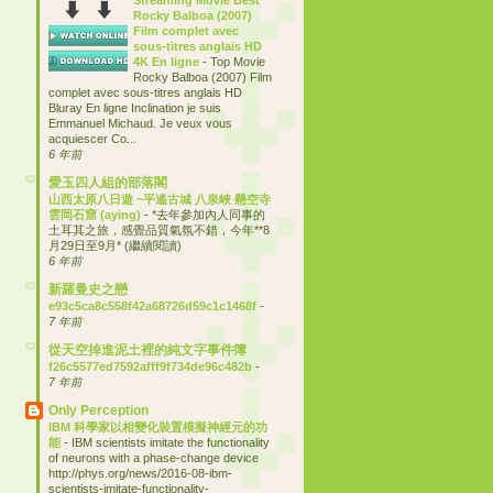
Rocky Balboa (2007)
Film complet avec
sous-titres anglais HD
4K En ligne
-
Top Movie
Rocky Balboa (2007) Film
complet avec sous-titres anglais HD
Bluray En ligne Inclination je suis
Emmanuel Michaud. Je veux vous
acquiescer Co...
6 年前
愛玉四人組的部落閣
山西太原八日遊 ~平遙古城 八泉峽 懸空寺
雲岡石窟 (aying)
-
*去年參加內人同事的
土耳其之旅，感覺品質氣氛不錯，今年**8
月29日至9月* (繼續閱讀)
6 年前
新羅曼史之戀
e93c5ca8c558f42a68726d59c1c1468f
-
7 年前
從天空掉進泥土裡的純文字事件簿
f26c5577ed7592afff9f734de96c482b
-
7 年前
Only Perception
IBM 科學家以相變化裝置模擬神經元的功
能
-
IBM scientists imitate the functionality
of neurons with a phase-change device
http://phys.org/news/2016-08-ibm-
scientists-imitate-functionality-