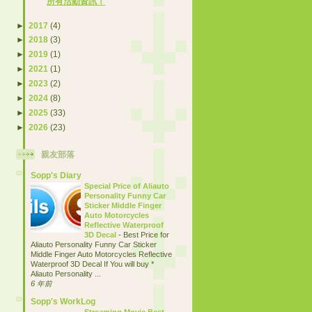
所有活動資訊！
►
2017
(4)
►
2018
(3)
►
2019
(1)
►
2021
(1)
►
2023
(2)
►
2024
(8)
►
2025
(33)
►
2026
(23)
親友部落
Sopp's Diary
Special Price of Aliauto
Personality Funny Car
Sticker Middle Finger
Auto Motorcycles
Reflective Waterproof
3D Decal
-
Best Price for
Aliauto Personality Funny Car Sticker
Middle Finger Auto Motorcycles Reflective
Waterproof 3D Decal If You will buy *
Aliauto Personality ...
6 年前
Sopp's WorkLog
Streaming Movie Best