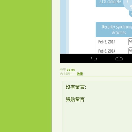
發于
03:54
內有屬性──
教學
沒有留言:
張貼留言