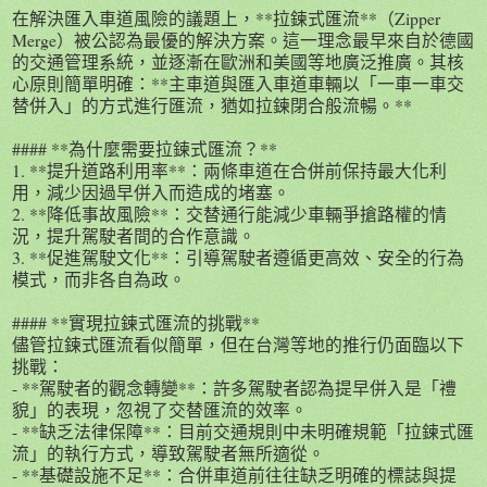
在解決匯入車道風險的議題上，**拉鍊式匯流**（Zipper
Merge）被公認為最優的解決方案。這一理念最早來自於德國
的交通管理系統，並逐漸在歐洲和美國等地廣泛推廣。其核
心原則簡單明確：**主車道與匯入車道車輛以「一車一車交
替併入」的方式進行匯流，猶如拉鍊閉合般流暢。**
#### **為什麼需要拉鍊式匯流？**
1. **提升道路利用率**：兩條車道在合併前保持最大化利
用，減少因過早併入而造成的堵塞。
2. **降低事故風險**：交替通行能減少車輛爭搶路權的情
況，提升駕駛者間的合作意識。
3. **促進駕駛文化**：引導駕駛者遵循更高效、安全的行為
模式，而非各自為政。
#### **實現拉鍊式匯流的挑戰**
儘管拉鍊式匯流看似簡單，但在台灣等地的推行仍面臨以下
挑戰：
- **駕駛者的觀念轉變**：許多駕駛者認為提早併入是「禮
貌」的表現，忽視了交替匯流的效率。
- **缺乏法律保障**：目前交通規則中未明確規範「拉鍊式匯
流」的執行方式，導致駕駛者無所適從。
- **基礎設施不足**：合併車道前往往缺乏明確的標誌與提