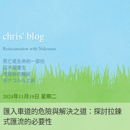
chris' blog
Reincarnation with Nakoruru
死亡是生命的一部份
這不是重生
而是新的輪迴
在ナコルル之前
2024年11月19日 星期二
匯入車道的危險與解決之道：探討拉鍊
式匯流的必要性