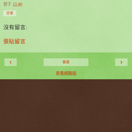
發于
12:40
分享
沒有留言:
張貼留言
‹
›
首頁
查看網路版