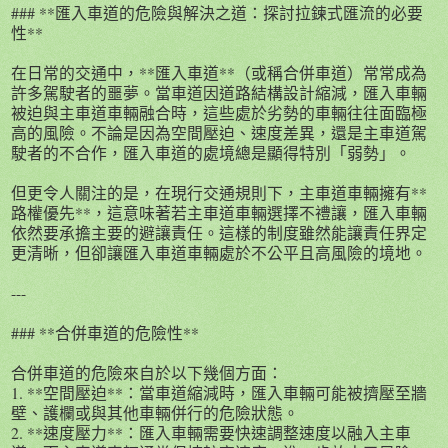
### **匯入車道的危險與解決之道：探討拉鍊式匯流的必要
性**
在日常的交通中，**匯入車道**（或稱合併車道）常常成為
許多駕駛者的噩夢。當車道因道路結構設計縮減，匯入車輛
被迫與主車道車輛融合時，這些處於劣勢的車輛往往面臨極
高的風險。不論是因為空間壓迫、速度差異，還是主車道駕
駛者的不合作，匯入車道的處境總是顯得特別「弱勢」。
但更令人關注的是，在現行交通規則下，主車道車輛擁有**
路權優先**，這意味著若主車道車輛選擇不禮讓，匯入車輛
依然要承擔主要的避讓責任。這樣的制度雖然能讓責任界定
更清晰，但卻讓匯入車道車輛處於不公平且高風險的境地。
---
### **合併車道的危險性**
合併車道的危險來自於以下幾個方面：
1. **空間壓迫**：當車道縮減時，匯入車輛可能被擠壓至牆
壁、護欄或與其他車輛併行的危險狀態。
2. **速度壓力**：匯入車輛需要快速調整速度以融入主車