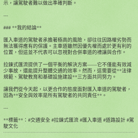
示，讓駕駛者難以做出準確判斷。
---
### **我的結論**
匯入車道的駕駛者承擔著極高的風險，卻往往因路權劣勢而
無法獲得應有的保護。主車道雖然因優先權而處於更有利的
位置，但這並不代表可以忽視對合併車道的禮讓與合作。
拉鍊式匯流提供了一個平衡的解決方案——它不僅能有效減
少事故，還能提升整體交通的效率。然而，這需要從**法律
規範、駕駛教育和基礎設施建設**三方面共同努力。
讓我們從今天起，以更合作的態度面對匯入車道的駕駛者，
因為**安全與效率是所有駕駛者的共同責任**。
---
**標籤**：#交通安全 #拉鍊式匯流 #匯入車道 #道路設計 #駕
駛文化