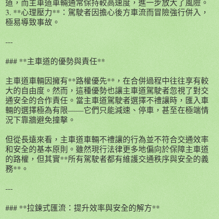
道，而主車道車輛通常保持較高速度，進一步放大了風險。
3. **心理壓力**：駕駛者因擔心後方車流而冒險強行併入，
極易導致事故。
---
### **主車道的優勢與責任**
主車道車輛因擁有**路權優先**，在合併過程中往往享有較
大的自由度。然而，這種優勢也讓主車道駕駛者忽視了對交
通安全的合作責任。當主車道駕駛者選擇不禮讓時，匯入車
輛的選擇極為有限——它們只能減速、停車，甚至在極端情
況下靠牆避免撞擊。
但從長遠來看，主車道車輛不禮讓的行為並不符合交通效率
和安全的基本原則。雖然現行法律更多地偏向於保障主車道
的路權，但其實**所有駕駛者都有維護交通秩序與安全的義
務**。
---
### **拉鍊式匯流：提升效率與安全的解方**