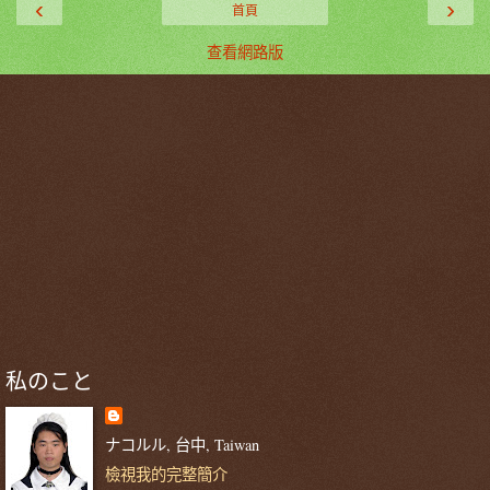
‹
›
首頁
查看網路版
私のこと
ナコルル, 台中, Taiwan
檢視我的完整簡介