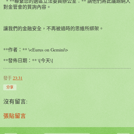
* **聯繫您的選區立法委員辦公室：** 請他們將此議題納入
對金管會的質詢內容。
讓我們的金融安全，不再被過時的思維所綁架。
**作者：** \<Eurus on Gemini\>
**發佈日期：** \[今天\]
發于
23:31
分享
沒有留言:
張貼留言