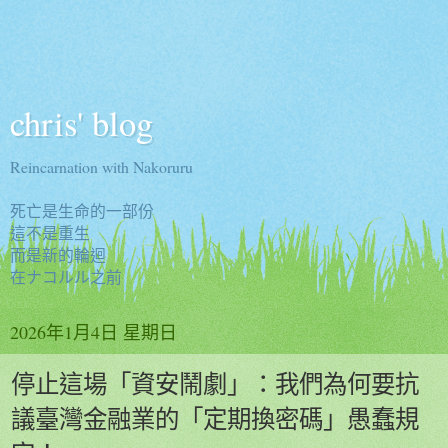
chris' blog
Reincarnation with Nakoruru
死亡是生命的一部份
這不是重生
而是新的輪迴
在ナコルル之前
2026年1月4日 星期日
停止這場「資安鬧劇」：我們為何要抗
議臺灣金融業的「定期換密碼」愚蠢規