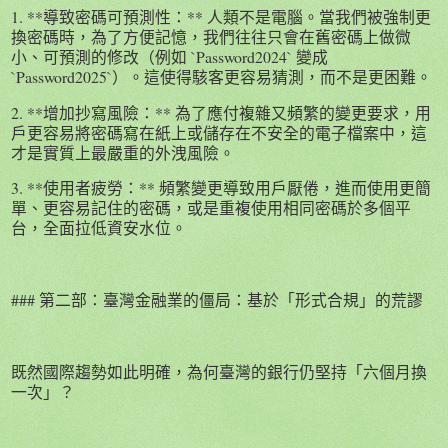
1. **導致密碼可預測性：** 人類不是電腦。當我們被強制更
換密碼時，為了方便記憶，我們往往只會在舊密碼上做微
小、可預測的修改（例如 `Password2024` 變成
`Password2025`）。這使得駭客更容易猜測，而不是更困難。
2. **增加抄寫風險：** 為了應付複雜又頻繁的變更要求，用
戶更容易將密碼寫在紙上或儲存在不安全的電子檔案中，這
才是實質上最嚴重的外洩風險。
3. **使用者疲勞：** 頻繁變更導致用戶厭倦，進而使用更簡
單、更容易記住的密碼，或是重複使用相同密碼於多個平
台，全面拉低資安水位。
### 第二部：臺灣金融業的僵局：基於「形式合規」的荒謬
既然國際趨勢如此明確，為何臺灣的銀行仍堅持「六個月換
一次」？