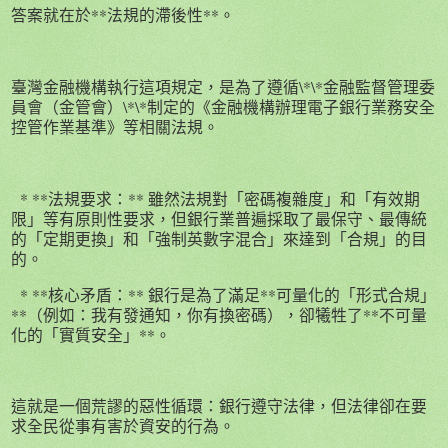
答案就在於**法規的滯後性**。
臺灣金融機構執行這項規定，是為了遵循\*\*金融監督管理委
員會（金管會）\*\*制定的《金融機構辦理電子銀行業務安全
控管作業基準》等相關法規。
* **法規要求：** 雖然法規對「密碼複雜度」和「有效期
限」等有原則性要求，但銀行業普遍採取了最保守、最傳統
的「定期更換」和「強制英數字混合」來達到「合規」的目
的。
* **核心矛盾：** 銀行是為了滿足**可量化的「形式合規」
**（例如：我有發通知，你有換密碼），卻犧牲了**不可量
化的「實質安全」**。
這就是一個荒謬的惡性循環：銀行遵守法律，但法律卻在要
求全民從事有害於資安的行為。