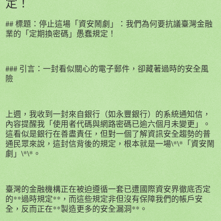
定！
## 標題：停止這場「資安鬧劇」：我們為何要抗議臺灣金融
業的「定期換密碼」愚蠢規定！
### 引言：一封看似關心的電子郵件，卻藏著過時的安全風
險
上週，我收到一封來自銀行（如永豐銀行）的系統通知信，
內容提醒我「使用者代碼與網路密碼已逾六個月未變更」。
這看似是銀行在善盡責任，但對一個了解資訊安全趨勢的普
通民眾來說，這封信背後的規定，根本就是一場\*\*「資安鬧
劇」\*\*。
臺灣的金融機構正在被迫遵循一套已遭國際資安界徹底否定
的**過時規定**，而這些規定非但沒有保障我們的帳戶安
全，反而正在**製造更多的安全漏洞**。