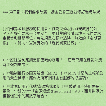
### 第三部：我們要求改變！請金管會正視並修訂過時法規
我們作為金融服務的使用者、作為受過現代資安教育的公
民，有權利要求一套更安全、更科學的金融環境。我們要求
金管會和相關單位，將法規重心從**過時、無效的「定期更
換」**，轉向**實質有效的「現代資安防線」**：
1. **廢除強制定期更換密碼的規定！** 密碼只應在確認外洩
時才強制重設。
2. **強制推行多因素驗證（MFA）！** MFA 才是防止帳號盜
用的黃金標準，應作為所有網路金融服務的必選項。
3. **放寬使用者代號/密碼格式限制！** 鼓勵用戶使用更長、
更像一句話的\*\*「密碼短語 (Passphrases)」\*\*，而非拘泥於
複雜但短小的英數字混合。