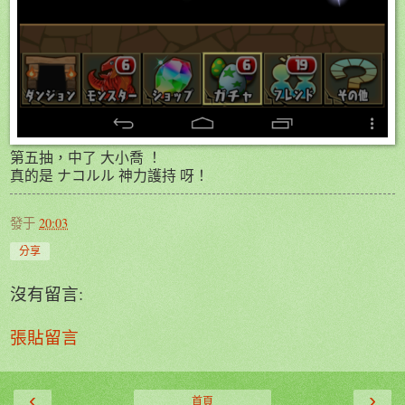
第五抽，中了 大小喬 ！
真的是 ナコルル 神力護持 呀！
發于
20:03
分享
沒有留言:
張貼留言
‹
›
首頁