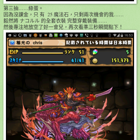
第三抽……綠蛋。
因為沒課金，只 有 25 魔法石，只剩兩次機會的我……
毅然將 ナコルル 的全套衣裝 完整穿戴裝備……
然後專注地放空了好一會兒，再次看準三秒瞬間點下！