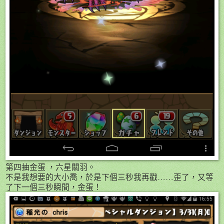
第四抽金蛋 ，六星關羽。
不是我想要的大小喬，於是下個三秒我再戳……歪了，又等
了下一個三秒瞬間，金蛋！