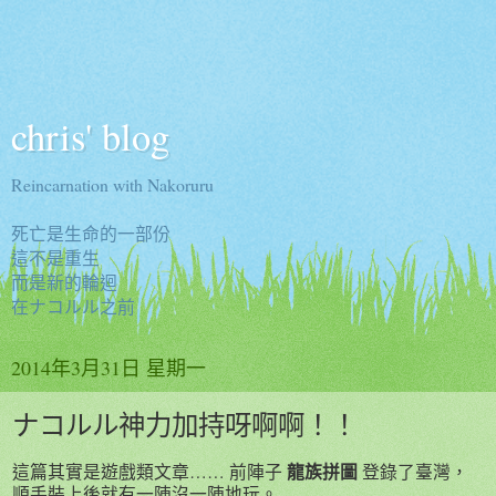
chris' blog
Reincarnation with Nakoruru
死亡是生命的一部份
這不是重生
而是新的輪迴
在ナコルル之前
2014年3月31日 星期一
ナコルル神力加持呀啊啊！！
龍族拼圖
這篇其實是遊戲類文章…… 前陣子
登錄了臺灣，
順手裝上後就有一陣沒一陣地玩。