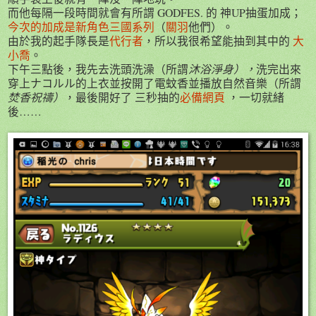
而他每隔一段時間就會有所謂 GODFES. 的 神UP抽蛋加成；
今次的加成是新角色三國系列
（
關羽
他們）。
由於我的起手隊長是
代行者
，所以我很希望能抽到其中的
大
小喬
。
下午三點後，我先去洗頭洗澡（所謂
沐浴淨身）
，
洗完出來
穿上ナコルル的上衣並按開了電蚊香並播放自然音樂（所謂
焚香祝禱）
，最後開好了 三秒抽的
必備網頁
，一切就緒
後……