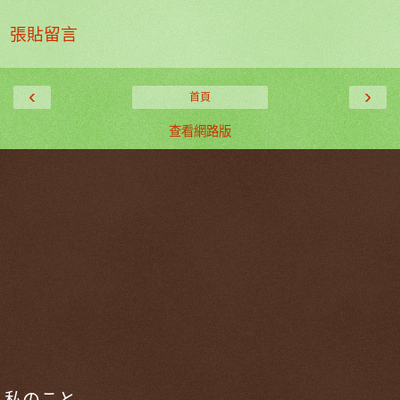
張貼留言
‹
›
首頁
查看網路版
私のこと