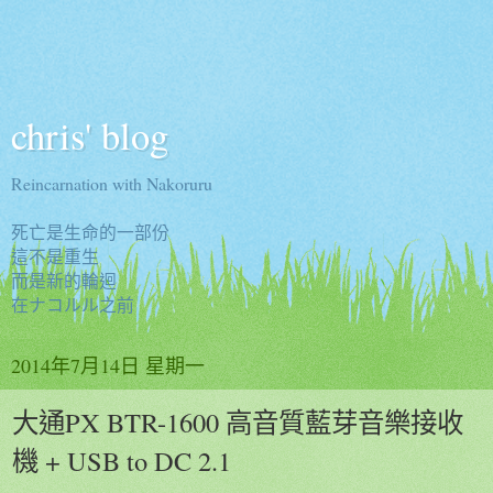
chris' blog
Reincarnation with Nakoruru
死亡是生命的一部份
這不是重生
而是新的輪迴
在ナコルル之前
2014年7月14日 星期一
大通PX BTR-1600 高音質藍芽音樂接收
機 + USB to DC 2.1